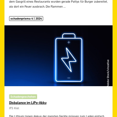
dem Gasgrill eines Restaurants wurden gerade Pattys für Burger zubereitet,
als dort ein Feuer ausbrach. Die Flammen
…
schadenprisma 4 | 2024
Schadengeschehen
Disbalance im LiPo-Akku
IFS Kiel
Die Lithium-Ionen-Akkus der meisten Geräte müssen zum Laden einfach