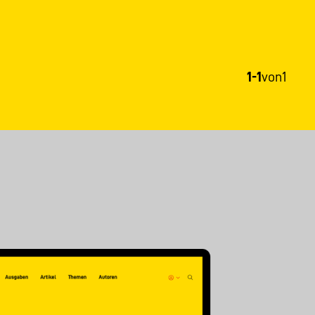
1-1
von
1