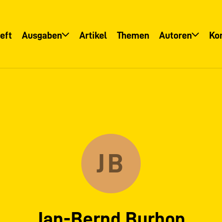
eft
Ausgaben
Artikel
Themen
Autoren
Ko
Übersicht
Übersicht
Informationsservice
Autoreninfo
JB
Jan-Bernd Burhop