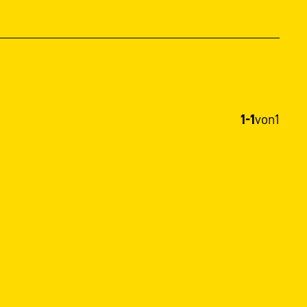
1-1
von
1