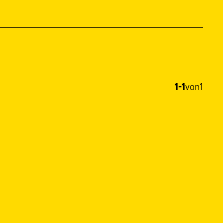
1-1
von
1