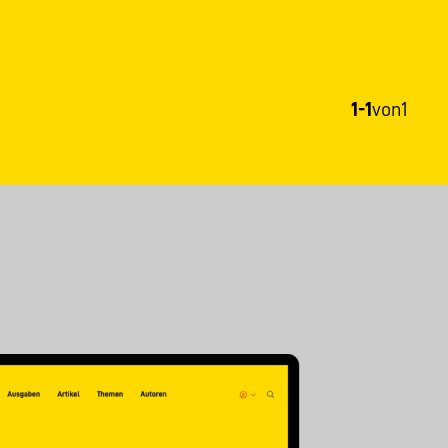
1-1
von
1