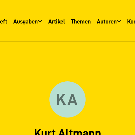
eft
Ausgaben
Artikel
Themen
Autoren
Ko
Übersicht
Übersicht
Informationsservice
Autoreninfo
KA
Kurt Altmann