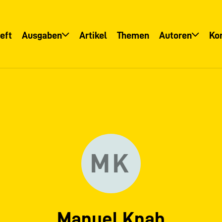
eft
Ausgaben
Artikel
Themen
Autoren
Ko
Übersicht
Übersicht
Informationsservice
Autoreninfo
MK
Manuel Knab