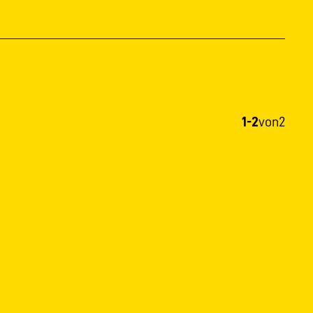
1-2
von
2