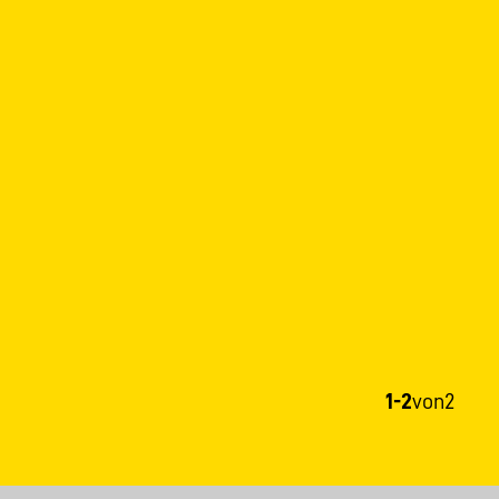
1-2
von
2