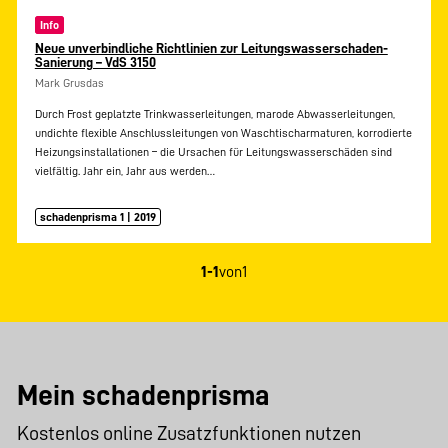
Info
Neue unverbindliche Richtlinien zur Leitungswasserschaden-
Sanierung – VdS 3150
Mark Grusdas
Durch Frost geplatzte Trinkwasserleitungen, marode Abwasserleitungen,
undichte flexible Anschlussleitungen von Waschtischarmaturen, korrodierte
Heizungsinstallationen – die Ursachen für Leitungswasserschäden sind
vielfältig. Jahr ein, Jahr aus werden…
schadenprisma 1 | 2019
1-1
von
1
Mein schadenprisma
Kostenlos online Zusatzfunktionen nutzen