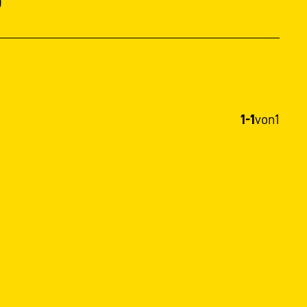
1-1
von
1