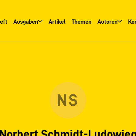
eft
Ausgaben
Artikel
Themen
Autoren
Ko
Übersicht
Übersicht
Informationsservice
Autoreninfo
NS
Norbert Schmidt-Ludowie