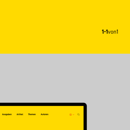
1-1
von
1