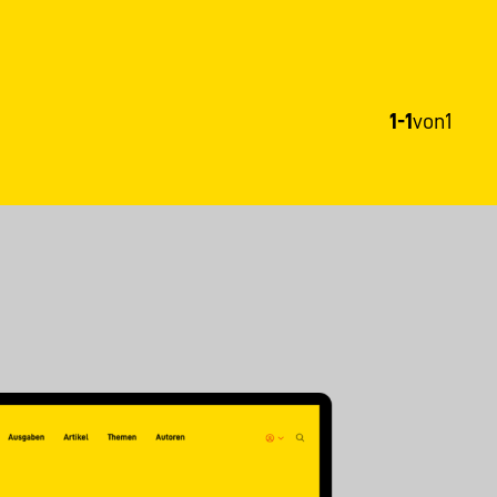
1-1
von
1