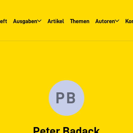
eft
Ausgaben
Artikel
Themen
Autoren
Ko
Übersicht
Übersicht
Informationsservice
Autoreninfo
PB
Peter Badack