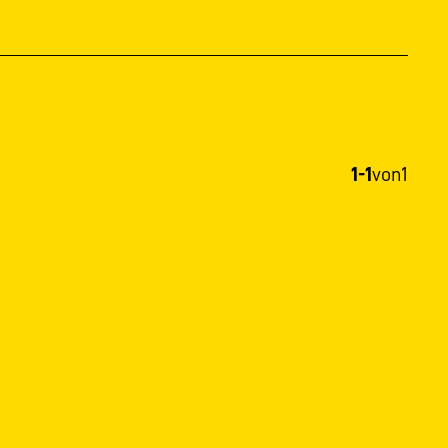
1-1
von
1