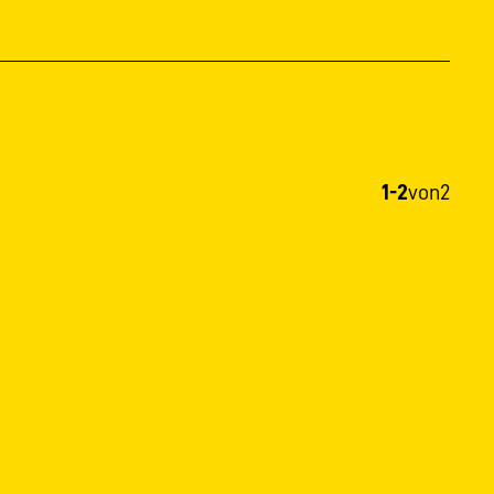
1-2
von
2