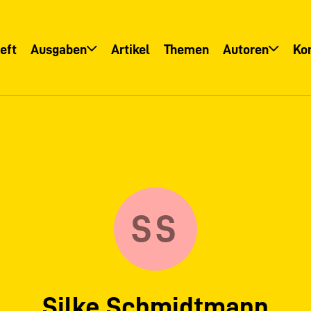
eft
Ausgaben
Artikel
Themen
Autoren
Ko
Übersicht
Übersicht
Informationsservice
Autoreninfo
SS
Silke Schmidtmann