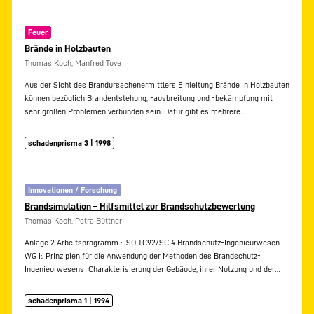
Feuer
Brände in Holzbauten
Thomas Koch, Manfred Tuve
Aus der Sicht des Brandursachenermittlers Einleitung Brände in Holzbauten
können bezüglich Brandentstehung, -ausbreitung und -bekämpfung mit
sehr großen Problemen verbunden sein. Dafür gibt es mehrere…
schadenprisma 3 | 1998
Innovationen / Forschung
Brandsimulation – Hilfsmittel zur Brandschutzbewertung
Thomas Koch, Petra Büttner
Anlage 2 Arbeitsprogramm : ISOITC92/SC 4 Brandschutz-Ingenieurwesen
WG I:. Prinzipien für die Anwendung der Methoden des Brandschutz-
Ingenieurwesens  Charakterisierung der Gebäude, ihrer Nutzung und der…
schadenprisma 1 | 1994