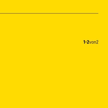
1-2
von
2