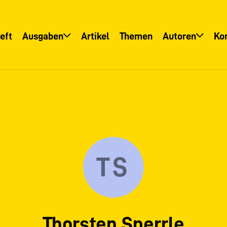
eft
Ausgaben
Artikel
Themen
Autoren
Ko
Übersicht
Übersicht
Informationsservice
Autoreninfo
TS
Thorsten Sperrle