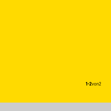
1-2
von
2