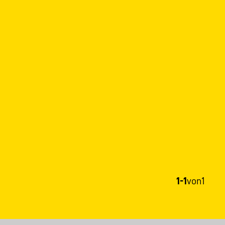
1-1
von
1