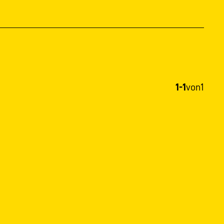
1-1
von
1