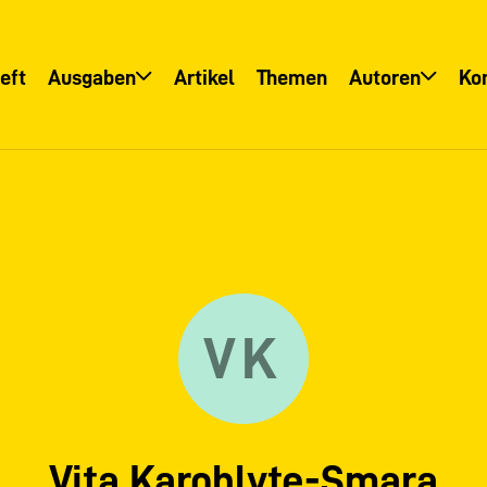
eft
Ausgaben
Artikel
Themen
Autoren
Ko
Übersicht
Übersicht
Informationsservice
Autoreninfo
VK
Vita Karoblyte-Smara