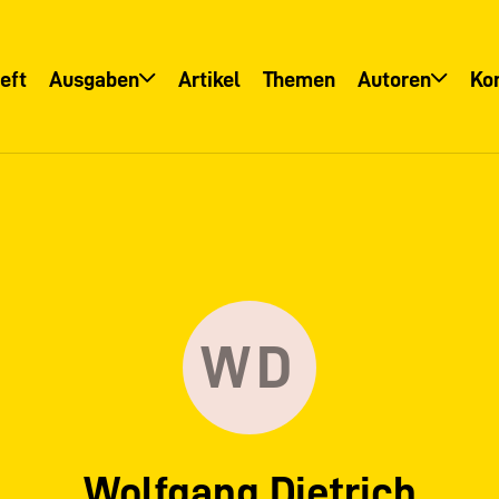
eft
Ausgaben
Artikel
Themen
Autoren
Ko
Übersicht
Übersicht
Informationsservice
Autoreninfo
WD
Wolfgang Dietrich