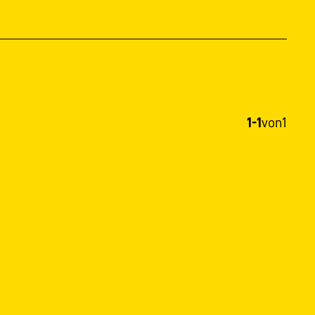
1-1
von
1