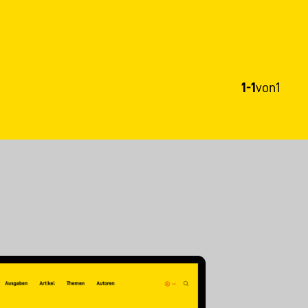
1-1
von
1