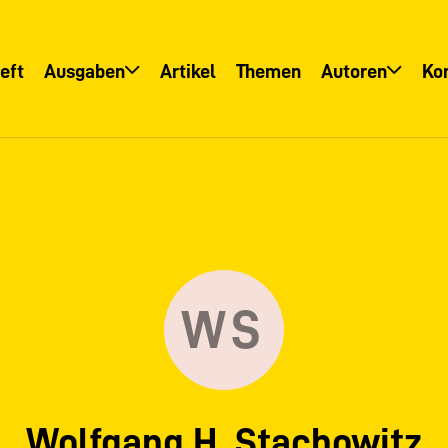
eft
Ausgaben
Artikel
Themen
Autoren
Ko
Übersicht
Übersicht
Informationsservice
Autoreninfo
WS
Wolfgang H. Stachowitz