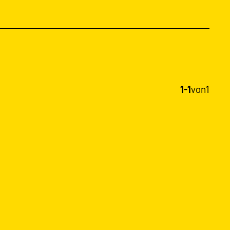
1-1
von
1