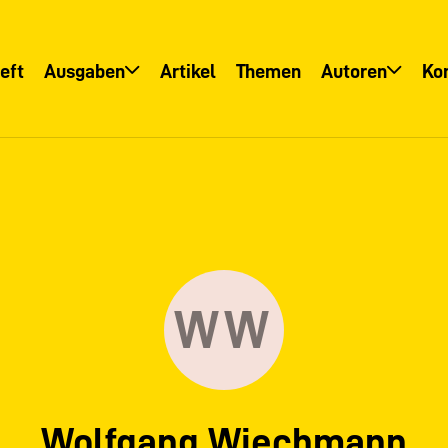
eft
Ausgaben
Artikel
Themen
Autoren
Ko
Übersicht
Übersicht
Informationsservice
Autoreninfo
WW
Wolfgang Wiechmann