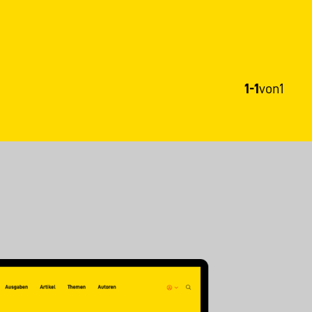
1-1
von
1