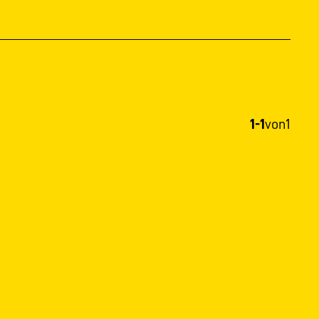
1-1
von
1