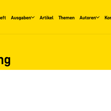
eft
Ausgaben
Artikel
Themen
Autoren
Ko
Übersicht
Übersicht
Informationsservice
Autoreninfo
ng