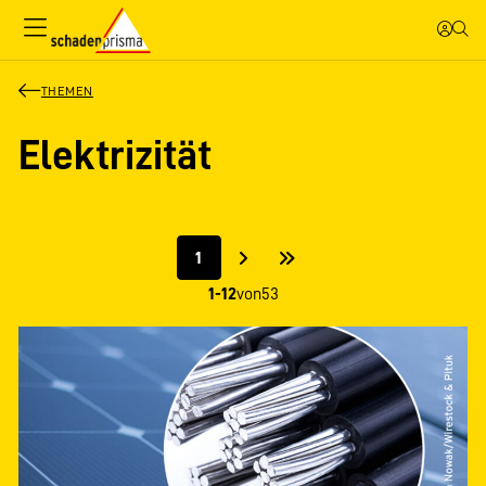
THEMEN
Elektrizität
1
1-12
von
53