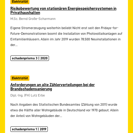
Elektrizität
Risikobewertung von stationären Energiespeichersystemen in
Privathaushalten
M.Sc. Bernd Große-Scharmann
Eigene Stromerzeugung weiterhin beliebt Nicht erst seit den Fridays-for-
Future-Demonstrationen boomt die Installation von Photovoltaikanlagen auf
Einfamilienhäusern. Allein im Jahr 2019 wurden 78.500 Neuinstallationen in
der…
schadenprisma 3 | 2020
Elektrizität
Anforderungen an alte Zählerverteilungen bei der
Brandschadensanierung
Dipl.-Ing. (FH) Lutz Erbe
Nach Angaben des Statistischen Bundesamtes (Zählung von 2011) wurde
etwa die Hälfte aller Wohngebäude in Deutschland vor 1970 gebaut. Allein
der Anteil von Wohngebäuden der…
schadenprisma 1 | 2019