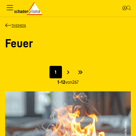
THEMEN
Feuer
1
1-12
von
267