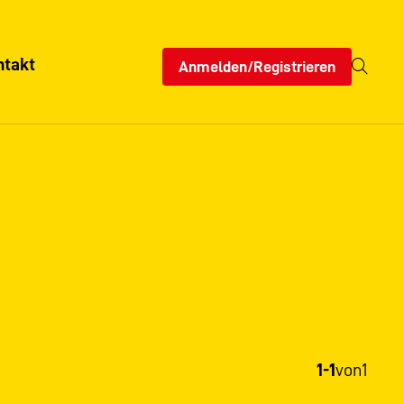
ntakt
Anmelden/Registrieren
1-1
von
1