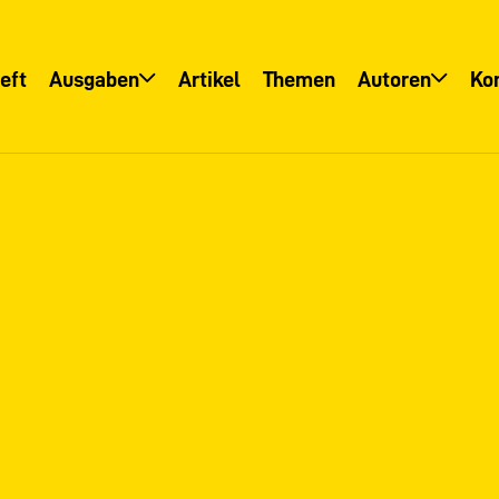
eft
Ausgaben
Artikel
Themen
Autoren
Ko
Übersicht
Übersicht
Informationsservice
Autoreninfo