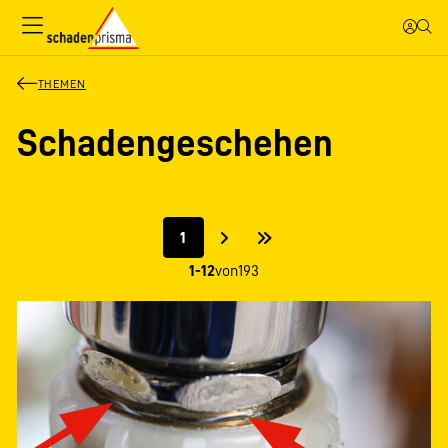
THEMEN
Schadengeschehen
1
1-12
von
193