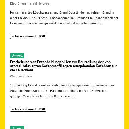
Dipl.-Chem. Harald Herweg
Kontaminiertes Löschwasser und Brandrückstände nach einem Brand in
einer Galvanik. &#160 &#160 Sachschäden bei Bränden Die Sachschäden bei
Bränden im häuslichen, gewerblichen und industriellen Bereich…
schadenprisma 1 | 1998
Umwelt
Erarbeitung von Entscheidungshilfen zur Beurteilung der von
störfallrelevanten Gefahrstofflägern ausgehenden Gefahren für
die Feuerwehr
Wolfgang Franz
1. Einleitung Einsätze mit gefährlichen Stoffen gehören mittlerweile zum
Alltag der Feuerwehren. Die Bandbreite reicht dabei vom Freiwerden
geringer Mengen bis hin zu Großeinsätzen mit…
schadenprisma 1 | 1998
Umwelt