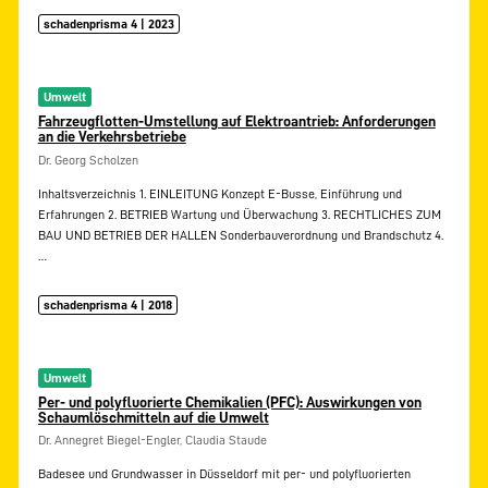
schadenprisma 4 | 2023
Umwelt
Fahrzeugflotten-Umstellung auf Elektroantrieb: Anforderungen
an die Verkehrsbetriebe
Dr. Georg Scholzen
Inhaltsverzeichnis 1. EINLEITUNG Konzept E-Busse, Einführung und
Erfahrungen 2. BETRIEB Wartung und Überwachung 3. RECHTLICHES ZUM
BAU UND BETRIEB DER HALLEN Sonderbauverordnung und Brandschutz 4.
…
schadenprisma 4 | 2018
Umwelt
Per- und polyfluorierte Chemikalien (PFC): Auswirkungen von
Schaumlöschmitteln auf die Umwelt
Dr. Annegret Biegel-Engler, Claudia Staude
Badesee und Grundwasser in Düsseldorf mit per- und polyfluorierten