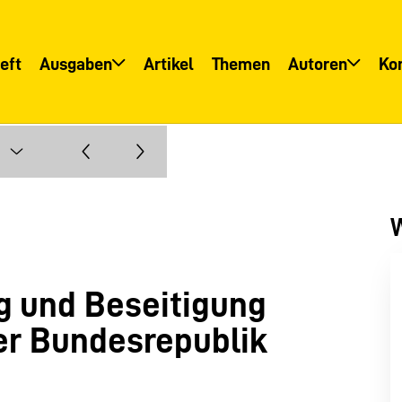
eft
Ausgaben
Artikel
Themen
Autoren
Ko
Übersicht
Übersicht
Informationsservice
Autoreninfo
W
 und Beseitigung
der Bundesrepublik