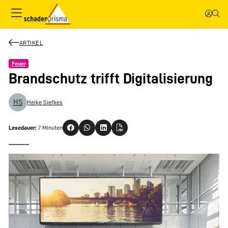
ARTIKEL
Feuer
Brandschutz trifft Digitalisierung
HS
Heike Siefkes
Lesedauer:
7 Minuten