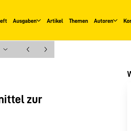
eft
Ausgaben
Artikel
Themen
Autoren
Ko
Übersicht
Übersicht
Informationsservice
Autoreninfo
W
ittel zur