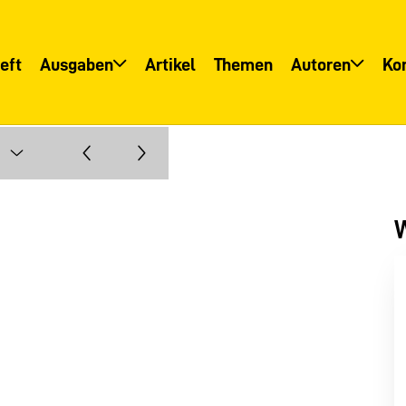
eft
Ausgaben
Artikel
Themen
Autoren
Ko
Übersicht
Übersicht
Informationsservice
Autoreninfo
W