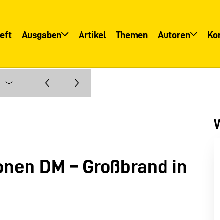
eft
Ausgaben
Artikel
Themen
Autoren
Ko
Übersicht
Übersicht
Informationsservice
Autoreninfo
W
lionen DM – Großbrand in