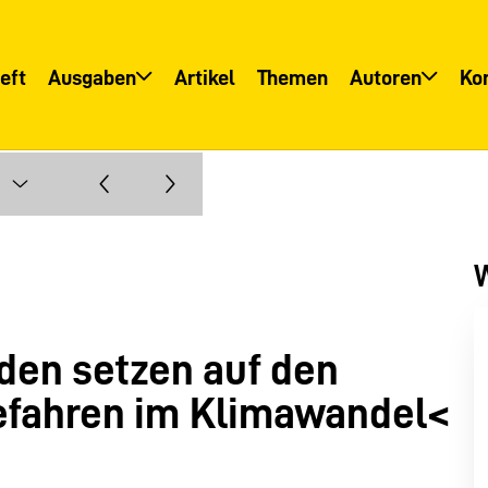
eft
Ausgaben
Artikel
Themen
Autoren
Ko
Übersicht
Übersicht
Informationsservice
Autoreninfo
W
den setzen auf den
efahren im Klimawandel<