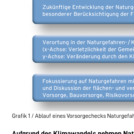
Grafik 1 / Ablauf eines Vorsorgechecks Naturgef
Aufgrund des Klimawandels nehmen Natu