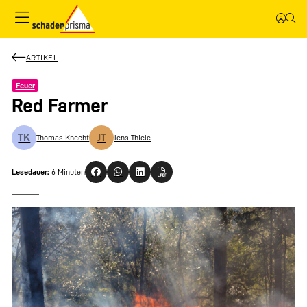
ARTIKEL
Feuer
Red Farmer
TK
JT
Thomas Knecht
Jens Thiele
Lesedauer:
6 Minuten