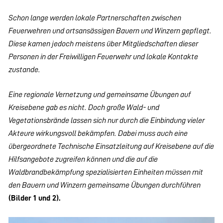
Schon
lange
werden
lokale
Partnerschaften
zwischen
Feuerwehren
und ortsansässigen Bauern und Winzern gepflegt.
Diese kamen jedoch
meistens über Mitgliedschaften dieser
Personen in der Freiwilligen Feuerwehr und lokale Kontakte
zustande.
Eine regionale Vernetzung und gemeinsame Übungen auf
Kreisebene
gab es nicht. Doch große Wald- und
Vegetationsbrände lassen sich nur
durch
die
Einbindung
vieler
Akteure
wirkungsvoll
bekämpfen.
Dabei
muss
auch
eine
übergeordnete
Technische
Einsatzleitung
auf
Kreisebene
auf
die
Hilfsangebote
zugreifen
können
und
die
auf
die
Wald
brandbekämpfung spezialisierten Einheiten müssen mit
den Bauern
und Winzern gemeinsame Übungen durchführen
(Bilder 1 und 2).