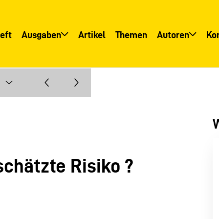
eft
Ausgaben
Artikel
Themen
Autoren
Ko
Übersicht
Übersicht
Informationsservice
Autoreninfo
W
schätzte Risiko ?