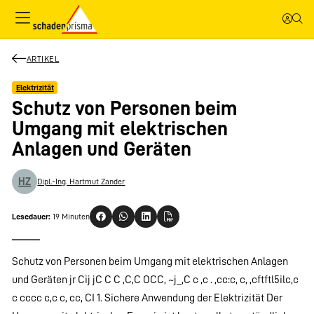
ARTIKEL
Elektrizität
Schutz von Personen beim
Umgang mit elektrischen
Anlagen und Geräten
HZ
Dipl.-Ing. Hartmut Zander
Lesedauer:
19 Minuten
Schutz von Personen beim Umgang mit elektrischen Anlagen
und Geräten jr Cij jC C C ,C,C OCC, ~j_,C c ,c . ,cc:c, c, ,cftftl5ilc,c
c cccc c,c c, cc, CI 1. Sichere Anwendung der Elektrizität Der