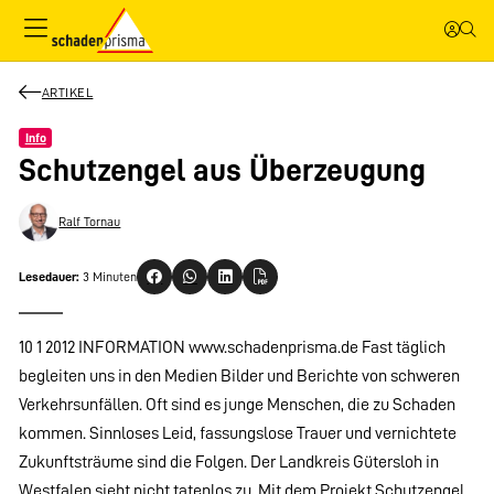
ARTIKEL
Info
Schutzengel aus Überzeugung
Ralf Tornau
Lesedauer:
3 Minuten
10 1 2012 INFORMATION www.schadenprisma.de Fast täglich
begleiten uns in den Medien Bilder und Berichte von schweren
Verkehrsunfällen. Oft sind es junge Menschen, die zu Schaden
kommen. Sinnloses Leid, fassungslose Trauer und vernichtete
Zukunftsträume sind die Folgen. Der Landkreis Gütersloh in
Westfalen sieht nicht tatenlos zu. Mit dem Projekt Schutzengel