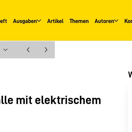
eft
Ausgaben
Artikel
Themen
Autoren
Ko
Übersicht
Übersicht
Informationsservice
Autoreninfo
W
älle mit elektrischem