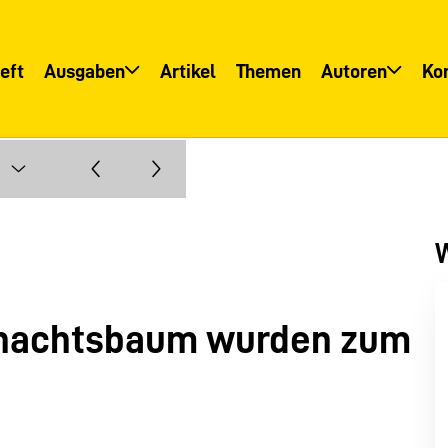
eft
Ausgaben
Artikel
Themen
Autoren
Ko
Übersicht
Übersicht
Informationsservice
Autoreninfo
W
nachtsbaum wurden zum