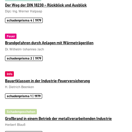
Der Weg der DIN 18230 – Rückblick und Ausblick
Dipl.-Ing. Werner Halpaap
schadenprisma 4 | 1979
Feuer
Brandgefahren durch Anlagen mit Wärmeträgerölen
Dr. Wilhelm-Johannes Jach
schadenprisma 2 | 1979
Info
Bauartklassen in der Industrie-Feuerversicherung
H. Dietrich Beenken
schadenprisma 1 | 1979
Schadengeschehen
Großbrand in einem Betrieb der metallverarbeitenden Industrie
Herbert BIauß