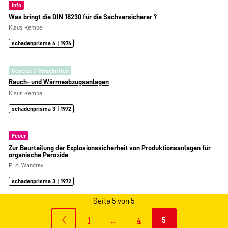
Info
Was bringt die DIN 18230 für die Sachversicherer ?
Klaus Kempe
schadenprisma 4 | 1974
Gesetze / Vorschriften
Rauch- und Wärmeabzugsanlagen
Klaus Kempe
schadenprisma 3 | 1972
Feuer
Zur Beurteilung der Explosionssicherheit von Produktionsanlagen für
organische Peroxide
P.-A. Wandrey
schadenprisma 3 | 1972
Seite 5 von 5
1
…
4
5