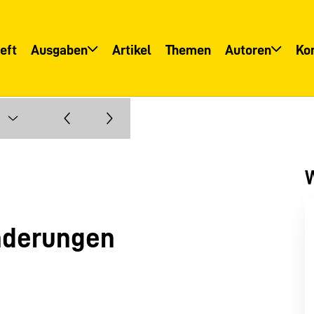
eft
Ausgaben
Artikel
Themen
Autoren
Ko
Übersicht
Übersicht
Informationsservice
Autoreninfo
W
nderungen