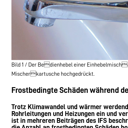
Bild 1 / Der Bedienhebel einer Einhebelmisch
Mischerkartusche hochgedrückt.
Frostbedingte Schäden während d
Trotz Klimawandel und wärmer werdender
Rohrleitungen und Heizungen ein und ve
ist in mehreren Beiträgen des IFS beschr
die Anzahl an frostbedingten Schäden h