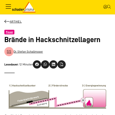
ARTIKEL
Feuer
Brände in Hackschnitzellagern
SS
Dr. Stefan Schallmoser
Lesedauer:
12 Minuten