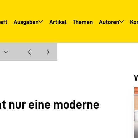
eft
Ausgaben
Artikel
Themen
Autoren
Ko
Übersicht
Übersicht
Informationsservice
Autoreninfo
W
t nur eine moderne