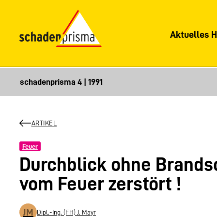
Aktuelles H
ARTIKEL
Feuer
Durchblick ohne Brands
vom Feuer zerstört !
JM
Dipl.-Ing. (FH) J. Mayr