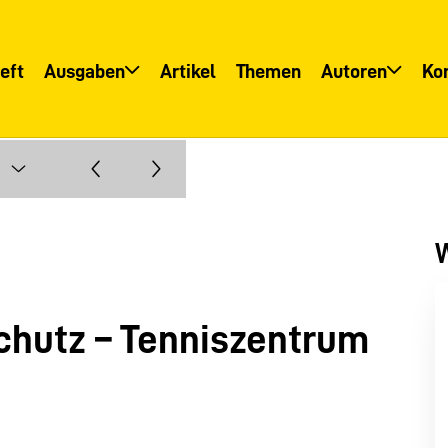
eft
Ausgaben
Artikel
Themen
Autoren
Ko
Übersicht
Übersicht
Informationsservice
Autoreninfo
W
chutz – Tenniszentrum