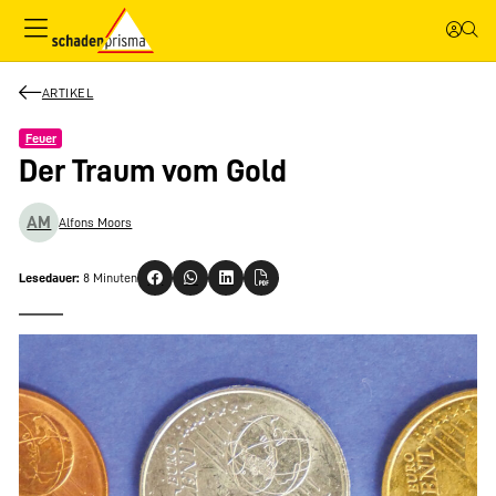
ARTIKEL
Feuer
Der Traum vom Gold
AM
Alfons Moors
Lesedauer:
8 Minuten