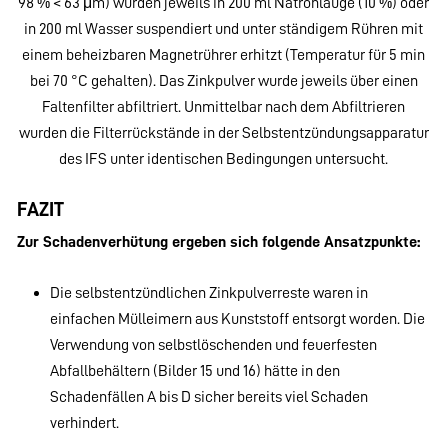
98 % < 63 μm) wurden jeweils in 200 ml Natronlauge (10 %) oder
in 200 ml Wasser suspendiert und unter ständigem Rühren mit
einem beheizbaren Magnetrührer erhitzt (Temperatur für 5 min
bei 70 °C gehalten). Das Zinkpulver wurde jeweils über einen
Faltenfilter abfiltriert. Unmittelbar nach dem Abfiltrieren
wurden die Filterrückstände in der Selbstentzündungsapparatur
des IFS unter identischen Bedingungen untersucht.
FAZIT
Zur Schadenverhütung ergeben sich folgende Ansatzpunkte:
Die selbstentzündlichen Zinkpulverreste waren in
einfachen Mülleimern aus Kunststoff entsorgt worden. Die
Verwendung von selbstlöschenden und feuerfesten
Abfallbehältern (Bilder 15 und 16) hätte in den
Schadenfällen A bis D sicher bereits viel Schaden
verhindert.