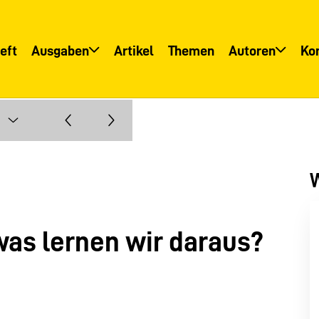
eft
Ausgaben
Artikel
Themen
Autoren
Ko
Übersicht
Übersicht
Informationsservice
Autoreninfo
W
was lernen wir daraus?