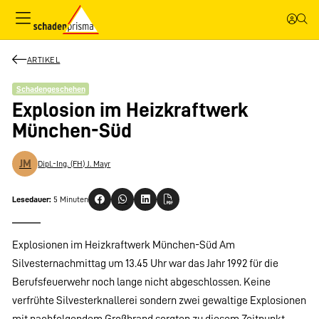
ARTIKEL
Schadengeschehen
Explosion im Heizkraftwerk
München-Süd
JM
Dipl.-Ing. (FH) J. Mayr
Lesedauer:
5 Minuten
Explosionen im Heizkraftwerk München-Süd Am
Silvesternachmittag um 13.45 Uhr war das Jahr 1992 für die
Berufsfeuerwehr noch lange nicht abgeschlossen. Keine
verfrühte Silvesterknallerei sondern zwei gewaltige Explosionen
mit nachfolgendem Großbrand sorgten zu diesem Zeitpunkt