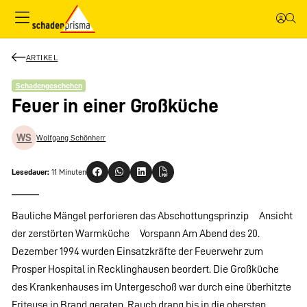
ARTIKEL
Schadengeschehen
Feuer in einer Großküche
WS
Wolfgang Schönherr
Lesedauer:
11 Minuten
Bauliche Mängel perforieren das Abschottungsprinzip Ansicht
der zerstörten Warmküche Vorspann Am Abend des 20.
Dezember 1994 wurden Einsatzkräfte der Feuerwehr zum
Prosper Hospital in Recklinghausen beordert. Die Großküche
des Krankenhauses im Untergeschoß war durch eine überhitzte
Friteuse in Brand geraten, Rauch drang bis in die obersten