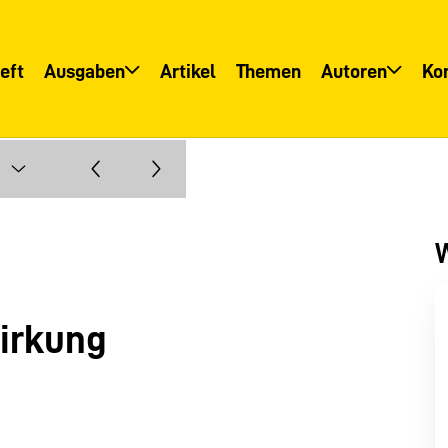
eft
Ausgaben
Artikel
Themen
Autoren
Ko
Übersicht
Übersicht
Informationsservice
Autoreninfo
W
Wirkung