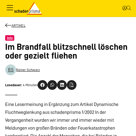
ARTIKEL
Info
Im Brandfall blitzschnell löschen
oder gezielt fliehen
RS
Rainer Schwarz
Lesedauer:
4 Minuten
Eine Lesermeinung in Ergänzung zum Artikel Dynamische
Fluchtweglenkung aus schadenprisma 1/2002 In der
Vergangenheit wurden wir immer und immer wieder mit
Meldungen von großen Bränden oder Feuerkatastrophen
konfrontiert. Die Anzahl der Menschen, die bei Bränden in