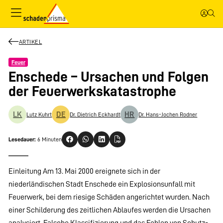
ARTIKEL
Feuer
Enschede – Ursachen und Folgen
der Feuerwerkskatastrophe
LK
DE
HR
Lutz Kuhrt
Dr. Dietrich Eckhardt
Dr. Hans-Jochen Rodner
Lesedauer:
6 Minuten
Einleitung Am 13. Mai 2000 ereignete sich in der
niederländischen Stadt Enschede ein Explosionsunfall mit
Feuerwerk, bei dem riesige Schäden angerichtet wurden. Nach
einer Schilderung des zeitlichen Ablaufes werden die Ursachen
analysiert. Falsche Klassifizierung und das Fehlen von Schutz-