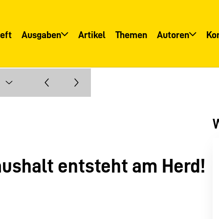
eft
Ausgaben
Artikel
Themen
Autoren
Ko
Übersicht
Übersicht
Informationsservice
Autoreninfo
W
aushalt entsteht am Herd!