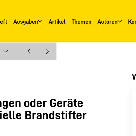
eft
Ausgaben
Artikel
Themen
Autoren
Ko
Übersicht
Übersicht
Informationsservice
Autoreninfo
W
agen oder Geräte
ielle Brandstifter