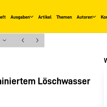
eft
Ausgaben
Artikel
Themen
Autoren
Ko
Übersicht
Übersicht
Informationsservice
Autoreninfo
W
miniertem Löschwasser