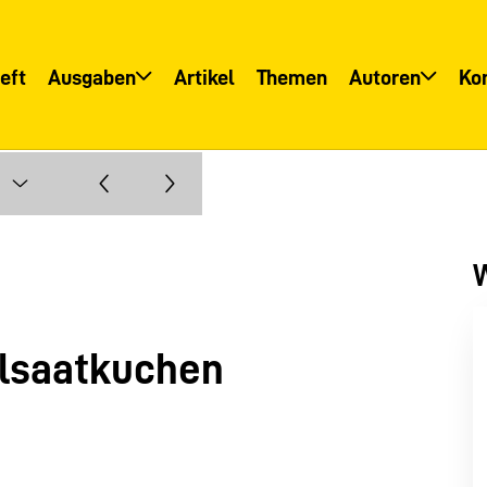
eft
Ausgaben
Artikel
Themen
Autoren
Ko
Übersicht
Übersicht
Informationsservice
Autoreninfo
W
Ölsaatkuchen