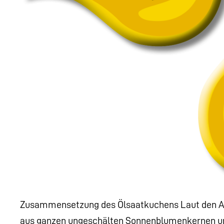
Zusammensetzung des Ölsaatkuchens Laut den An
aus ganzen ungeschälten Sonnenblumenkernen und