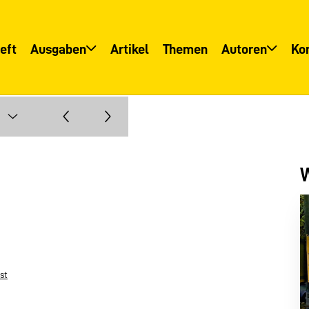
eft
Ausgaben
Artikel
Themen
Autoren
Ko
Übersicht
Übersicht
Informationsservice
Autoreninfo
W
st