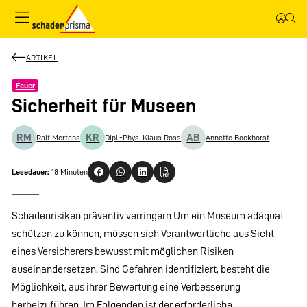
ARTIKEL
Feuer
Sicherheit für Museen
RM
KR
AB
Ralf Mertens
Dipl.-Phys. Klaus Ross
Annette Bockhorst
Lesedauer:
18 Minuten
Schadenrisiken präventiv verringern Um ein Museum adäquat
schützen zu können, müssen sich Verantwortliche aus Sicht
eines Versicherers bewusst mit möglichen Risiken
auseinandersetzen. Sind Gefahren identifiziert, besteht die
Möglichkeit, aus ihrer Bewertung eine Verbesserung
herbeizuführen. Im Folgenden ist der erforderliche